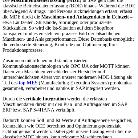
Die
Maschinendatenerfassung (MDE)
in SAP geht über die
klassische Betriebsdatenerfassung (BDE) hinaus: Während die BDE
überwiegend Auftrags- und Personalrückmeldungen erfasst, erfasst
die MDE direkt die
Maschinen- und Anlagendaten in Echtzeit
–
etwa Laufzeiten, Stillstände, Störungen oder produzierte
Stückzahlen. So wird die Ist-Situation auf dem Shopfloor
transparent und es entsteht ein präzises Bild der tatsächlichen
Maschinen- und Anlagenperformance. Diese Datenbasis ermöglicht
die verbesserte Steuerung, Kontrolle und Optimierung Ihrer
Produktionsprozesse.
Zusammen mit offenen und standardisierten
Kommunikationstechnologien wie OPC UA oder MQTT können
Daten von Maschinen verschiedenster Hersteller und
unterschiedlichsten Alters von unserer modernen MDE-Lösung als
Teil des
top MES
(Manufacturing Execution Systems) problemlos
gesammelt, verarbeitet und nahtlos in SAP integriert werden.
Durch die
vertikale Integration
werden die erfassten
Maschinendaten direkt mit den Plan- und Auftragsdaten im SAP
ERP bzw. SAP S/4HANA verknüpft.
Dadurch können Soll- und Ist-Werte auf Auftragsebene verglichen,
Kennzahlen wie OEE berechnet und Optimierungspotenziale
sichtbar gemacht werden. Dabei geht unsere Lösung weit über die
klassische MDE hinaus, kann relevante Maschinendaten