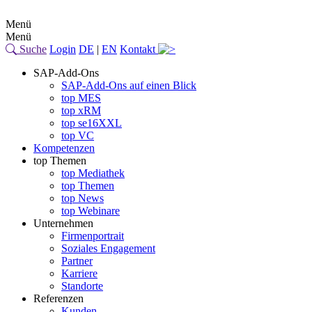
Menü
Menü
Suche
Login
DE
|
EN
Kontakt
SAP-Add-Ons
SAP-Add-Ons auf einen Blick
top MES
top xRM
top se16XXL
top VC
Kompetenzen
top Themen
top Mediathek
top Themen
top News
top Webinare
Unternehmen
Firmenportrait
Soziales Engagement
Partner
Karriere
Standorte
Referenzen
Kunden