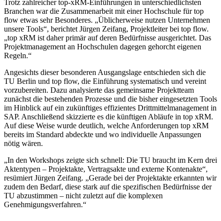
Trotz zahlreicher top‑xRM‑Einführungen in unterschiedlichsten
Branchen war die Zusammenarbeit mit einer Hochschule für top
flow etwas sehr Besonderes. „Üblicherweise nutzen Unternehmen
unsere Tools“, berichtet Jürgen Zeifang, Projektleiter bei top flow.
„top xRM ist daher primär auf deren Bedürfnisse ausgerichtet. Das
Projektmanagement an Hochschulen dagegen gehorcht eigenen
Regeln.“
Angesichts dieser besonderen Ausgangslage entschieden sich die
TU Berlin und top flow, die Einführung systematisch und vereint
vorzubereiten. Dazu analysierte das gemeinsame Projektteam
zunächst die bestehenden Prozesse und die bisher eingesetzten Tools
im Hinblick auf ein zukünftiges effizientes Drittmittelmanagement in
SAP. Anschließend skizzierte es die künftigen Abläufe in top xRM.
Auf diese Weise wurde deutlich, welche Anforderungen top xRM
bereits im Standard abdeckte und wo individuelle Anpassungen
nötig wären.
„In den Workshops zeigte sich schnell: Die TU braucht im Kern drei
Aktentypen – Projektakte, Vertragsakte und externe Kontenakte“,
resümiert Jürgen Zeifang. „Gerade bei der Projektakte erkannten wir
zudem den Bedarf, diese stark auf die spezifischen Bedürfnisse der
TU abzustimmen – nicht zuletzt auf die komplexen
Genehmigungsverfahren.“