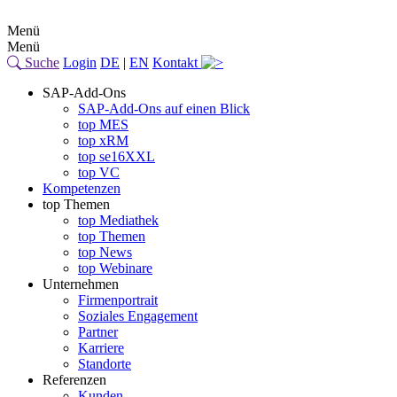
Menü
Menü
Suche
Login
DE
|
EN
Kontakt
SAP-Add-Ons
SAP-Add-Ons auf einen Blick
top MES
top xRM
top se16XXL
top VC
Kompetenzen
top Themen
top Mediathek
top Themen
top News
top Webinare
Unternehmen
Firmenportrait
Soziales Engagement
Partner
Karriere
Standorte
Referenzen
Kunden