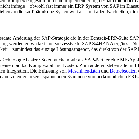
s sehr komplex eingestuft und eine Implementierung deshalb mit hohem
icht infrage – obwohl fast immer ein ERP-System von SAP im Einsatz is
stellen an die kaufmännische Systemwelt an – mit allen Nachteilen, die 
eressante Änderung der SAP-Strategie ab: In der Echtzeit-ERP-Suite 
e Planung werden entwickelt und sukzessive in SAP S/4HANA ergänzt. Di
hkeit – zumindest das einzige Lösungsangebot, das direkt von der SAP
P-Technologie basiert: So entwickeln wir als SAP-Partner eine ME-Applik
m einen radikal Komplexität und Kosten. Zum anderen stehen alle im E
len Integration. Die Erfassung von
Maschinendaten
und
Betriebsdaten
w
dann zu einer äußerst spannenden Symbiose von herkömmlichen ERP-