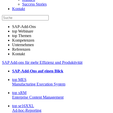
Success Stories
Kontakt
SAP-Add-Ons
top Webinare
top Themen
Kompetenzen
Unternehmen
Referenzen
Kontakt
SAP Add-ons für mehr Effizienz und Produktivität
SAP-Add-Ons auf einen Blick
top MES
Manufacturing Execution System
top xRM
Enterprise Content Management
top se16XXL
Ad-hoc-Reporting