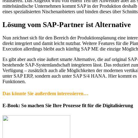
realisieren. Das Angebot wird von einem Teil der Anwender aber al
mittelständische Unternehmen kommt SAP in der Produktion deshalb n
eines spezialisierten Nischenanbieters und binden dieses über Schnitt
Lösung vom SAP-Partner ist Alternative
Nun zeichnet sich für den Bereich der Produktionsplanung eine int
direkt integriert und damit leicht nutzbar. Weitere Features für di
Execution allerdings bleibt auch künftig SAP ME die einzige Möglic
Es gibt aber auch eine äußert smarte Alternative, die auf original SA
bestehende SAP-Systemlandschaft integrieren lässt. Das reduziert zu
Verfügung – zusätzlich auch alle Möglichkeiten der modernen vertika
unter SAP ERP, sondern auch unter SAP S/4 HANA. Hier kommt es 
Funktionen.
Das könnte Sie außerdem interessieren…
E-Book: So machen Sie Ihre Prozesse fit für die Digitalisierung