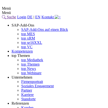
Menü
Menü
Suche
Login
DE
|
EN
Kontakt
SAP-Add-Ons
SAP-Add-Ons auf einen Blick
top MES
top xRM
top se16XXL
top VC
Kompetenzen
top Themen
top Mediathek
top Themen
top News
top Webinare
Unternehmen
Firmenportrait
Soziales Engagement
Partner
Karriere
Standorte
Referenzen
Kunden