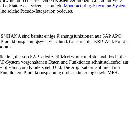
 Aufwand und entsprechenden Kosten verbunden. Gerade für viele
t. Stattdessen setzen sie auf ein
Manufacturing-Execution-System
eine solche Pseudo-Integration bedeutet.
SAP S/4HANA sind bereits einige Planungsfunktionen aus SAP APO
e Produktionsplanungswelt verschmilzt also mit der ERP-Welt. Für die
 kommt.
ation, die von SAP selbst zertifiziert wurde und sich nahtlos in die
RP-System vorgehaltenen Daten und Funktionen schnittstellenfrei zur
ird somit zum Kinderspiel. Und: Die Applikation läuft nicht nur
Funktionen, Produktionsplanung und -optimierung sowie MES-