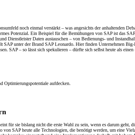
sumfeld noch einmal verstärkt – was angesichts der anhaltenden Debatt
ormes Potenzial. Ein Beispiel für die Bemühungen von SAP ist das SAP
 und Dienstleister Daten austauschen – von Bedienungs- und Instandhalt
elt SAP unter der Brand SAP Leonardo. Hier finden Unternehmen Big-
en. SAP – so lässt sich spekulieren – dürfte sich selbst heute als ei
nd Optimierungspotentiale aufdecken.
rn
nt für sie bislang nicht die erste Wahl zu sein, wenn es darum geht, d
io von SAP heute alle Technologien, die benötigt werden, um eine Vie