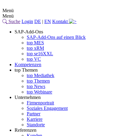
Menü
Menü
Suche
Login
DE
|
EN
Kontakt
SAP-Add-Ons
SAP-Add-Ons auf einen Blick
top MES
top xRM
top se16XXL
top VC
Kompetenzen
top Themen
top Mediathek
top Themen
top News
top Webinare
Unternehmen
Firmenportrait
Soziales Engagement
Partner
Karriere
Standorte
Referenzen
Kunden