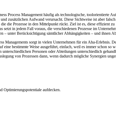
ess Process Management häufig als technologische, toolorientierte Au
t und zusätzlichen Aufwand verursacht. Diese Sichtweise ist aber fals
e die Prozesse in den Mittelpunkt rückt. Ziel ist es, diese effizient z
s setzt in jedem Fall voraus, die verschiedenen Prozesse im Unternehm
ringen – unter Berücksichtigung sämtlicher Abhängigkeiten – und ihnen 
cess Managements sorgt in vielen Unternehmen für ein Aha-Erlebnis. Den
f eine bestimmte Weise ausgeführt, einfach, weil es immer schon so war
unterschiedlichen Personen oder Abteilungen unterschiedlich gehandha
legung von Prozessen dann, wenn dadurch mögliche Synergien ungenut
nd Optimierungspotentiale aufdecken.