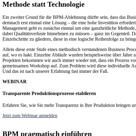
Methode statt Technologie
Ein zweiter Grund für die BPM-Ablehnung dürfte sein, dass das Busin
demnach erst einmal eine Lösung – die eine hohe Investition erforder
Management geht es zunächst einmal um eine ganzheitliche Methode, di
dabei Qualitätsverluste hinnehmen zu müssen – ganz im Gegenteil. Da
Einzelschritte zu gliedern, diese in eine logische Reihenfolge zu b
Allein diese erste Stufe eines methodisch verstandenen Business Pro
auf, wo es hakt. Einzelne Abläufe wurden beispielsweise über Jahre au
Projekten bekommen wir auch immer wieder mit, dass ein Prozess von 
gemeinsamen Workshop auf. Zum Problem wird diese individuelle Aus
Und das ist nach unserer Erfahrung fast immer der Fall.
WEBINAR
Transparente Produktionsprozesse etablieren
Erfahren Sie, wie Sie mehr Transparenz in Ihre Produktion bringen u
Jetzt zum Webinar anmelden
BPM pragmatisch einführen