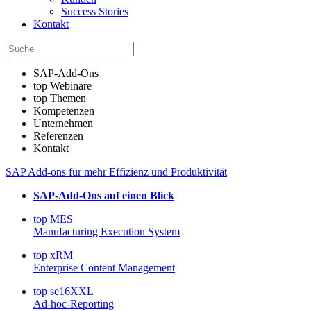
Success Stories
Kontakt
SAP-Add-Ons
top Webinare
top Themen
Kompetenzen
Unternehmen
Referenzen
Kontakt
SAP Add-ons für mehr Effizienz und Produktivität
SAP-Add-Ons auf einen Blick
top MES
Manufacturing Execution System
top xRM
Enterprise Content Management
top se16XXL
Ad-hoc-Reporting