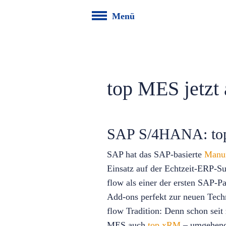
Menü
top MES jetzt 
SAP S/4HANA: top 
SAP hat das SAP-basierte
Manuf
Einsatz auf der Echtzeit-ERP-Su
flow als einer der ersten SAP-Pa
Add-ons perfekt zur neuen Tech
flow Tradition: Denn schon seit
MES auch
top xRM
– umgehend 