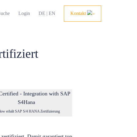
uche
Login
DE
|
EN
Kontakt
ifiziert
flow erhält SAP S/4 HANA Zertifizierung
rtifiziert. Damit garantiert top