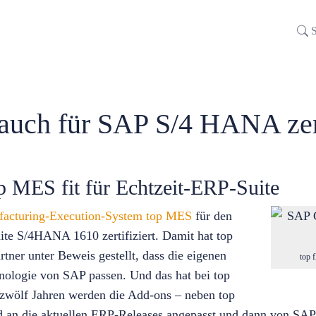
S
auch für SAP S/4 HANA zert
MES fit für Echtzeit-ERP-Suite
acturing-Execution-System top MES
für den
ite S/4HANA 1610 zertifiziert. Damit hat top
rtner unter Beweis gestellt, dass die eigenen
top 
nologie von SAP passen. Und das hat bei top
 zwölf Jahren werden die Add-ons – neben top
an die aktuellen ERP-Releases angepasst und dann von SAP ze