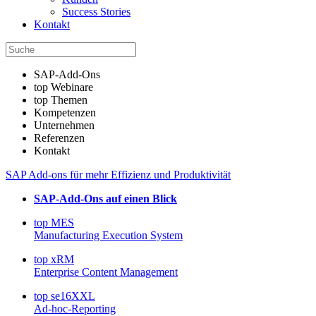
Success Stories
Kontakt
SAP-Add-Ons
top Webinare
top Themen
Kompetenzen
Unternehmen
Referenzen
Kontakt
SAP Add-ons für mehr Effizienz und Produktivität
SAP-Add-Ons auf einen Blick
top MES
Manufacturing Execution System
top xRM
Enterprise Content Management
top se16XXL
Ad-hoc-Reporting