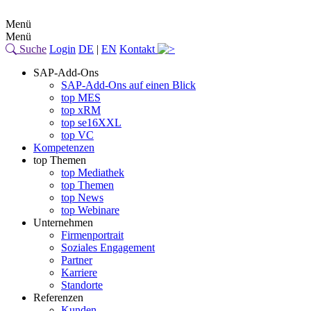
Menü
Menü
Suche
Login
DE
|
EN
Kontakt
SAP-Add-Ons
SAP-Add-Ons auf einen Blick
top MES
top xRM
top se16XXL
top VC
Kompetenzen
top Themen
top Mediathek
top Themen
top News
top Webinare
Unternehmen
Firmenportrait
Soziales Engagement
Partner
Karriere
Standorte
Referenzen
Kunden