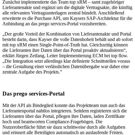
Zunächst implementierte das Team top xRM – samt zugehöriger
Lieferantenakte und ergänzt um die digitale Vertragsakte, die künftig
alle relevanten Vertragsunterlagen zentral bündelt. Anschließend
erweiterte es die Purchase API, um Kaysers SAP-Architektur für die
Anbindung an das prego services-Portal vorzubereiten.
„Der große Vorteil der Kombination von Lieferantenakte und Portal
besteht darin, dass Kayser die volle Datenhoheit behält und ab sofort
mit top xRM einen Single-Point-of-Truth hat. Gleichzeitig können
die Lieferanten ihre Daten über das Portal proaktiv aktualisieren“,
erklärt Jürgen Zeifang, Leiter Implementierung ECM bei top flow.
„Die Integration setzt allerdings klar definierte Schnittstellen voraus
– die Gestaltung einer verlässlichen Datenübergabe war daher eine
zentrale Aufgabe des Projekts.”
Das prego services-Portal
Mit der API als Bindeglied konnte das Projektteam nun auch das
Lieferantenportal nahtlos integrieren. Seitdem registrieren sich die
Lieferanten über das Portal, pflegen ihre Daten, laden Zertifikate
hoch und beantworten Compliance-Fragebögen. Die
Nutzeroberfläche führt sie dazu schrittweise durch alle Aufgaben
und erinnert alle Beteiligten automatisch an auslaufende Fristen.