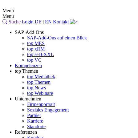
Menü
Menü
Suche
Login
DE
|
EN
Kontakt
SAP-Add-Ons
SAP-Add-Ons auf einen Blick
top MES
top xRM
top se16XXL
top VC
Kompetenzen
top Themen
top Mediathek
top Themen
top News
top Webinare
Unternehmen
Firmenportrait
Soziales Engagement
Partner
Karriere
Standorte
Referenzen
Kunden