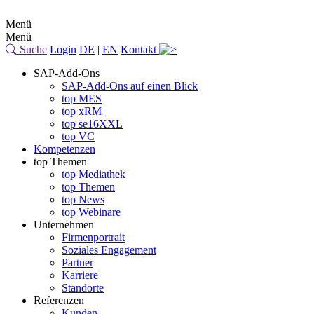
Menü
Menü
Suche
Login
DE
|
EN
Kontakt
SAP-Add-Ons
SAP-Add-Ons auf einen Blick
top MES
top xRM
top se16XXL
top VC
Kompetenzen
top Themen
top Mediathek
top Themen
top News
top Webinare
Unternehmen
Firmenportrait
Soziales Engagement
Partner
Karriere
Standorte
Referenzen
Kunden