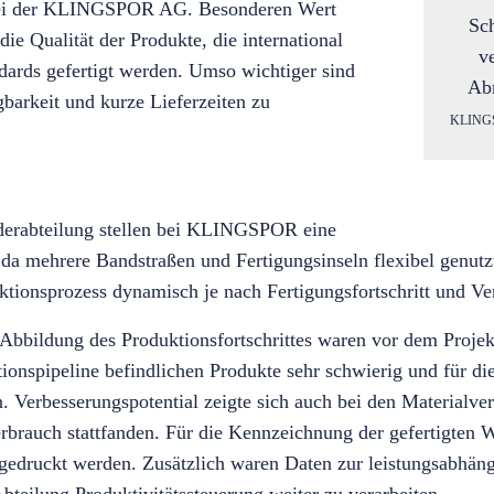
 bei der KLINGSPOR AG. Besonderen Wert
ie Qualität der Produkte, die international
ndards gefertigt werden. Umso wichtiger sind
barkeit und kurze Lieferzeiten zu
KLINGSP
derabteilung stellen bei KLINGSPOR eine
da mehrere Bandstraßen und Fertigungsinseln flexibel genutz
uktionsprozess dynamisch je nach Fertigungsfortschritt und Ve
Abbildung des Produktionsfortschrittes waren vor dem Proje
ionspipeline befindlichen Produkte sehr schwierig und für d
 Verbesserungspotential zeigte sich auch bei den Materialver
erbrauch stattfanden. Für die Kennzeichnung der gefertigten 
b gedruckt werden. Zusätzlich waren Daten zur leistungsabhän
bteilung Produktivitätssteuerung weiter zu verarbeiten.