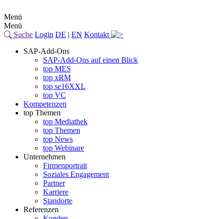
Menü
Menü
Suche
Login
DE
|
EN
Kontakt
SAP-Add-Ons
SAP-Add-Ons auf einen Blick
top MES
top xRM
top se16XXL
top VC
Kompetenzen
top Themen
top Mediathek
top Themen
top News
top Webinare
Unternehmen
Firmenportrait
Soziales Engagement
Partner
Karriere
Standorte
Referenzen
Kunden