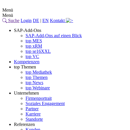
Menü
Menü
Suche
Login
DE
|
EN
Kontakt
SAP-Add-Ons
SAP-Add-Ons auf einen Blick
top MES
top xRM
top se16XXL
top VC
Kompetenzen
top Themen
top Mediathek
top Themen
top News
top Webinare
Unternehmen
Firmenportrait
Soziales Engagement
Partner
Karriere
Standorte
Referenzen
Kunden