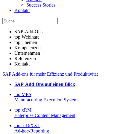
Success Stories
Kontakt
SAP-Add-Ons
top Webinare
top Themen
Kompetenzen
Unternehmen
Referenzen
Kontakt
SAP Add-ons für mehr Effizienz und Produktivität
SAP-Add-Ons auf einen Blick
top MES
Manufacturing Execution System
top xRM
Enterprise Content Management
top se16XXL
Ad-hoc-Reporting