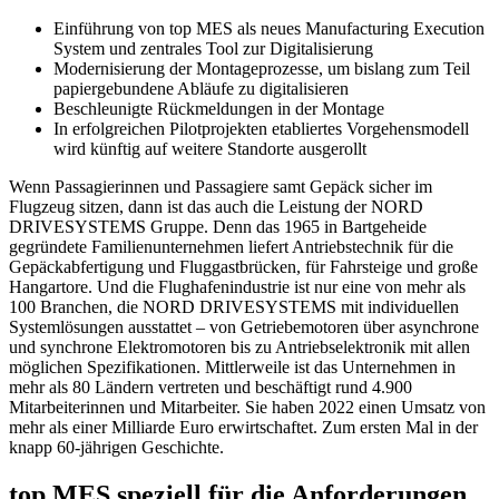
Einführung von top MES als neues Manufacturing Execution
System und zentrales Tool zur Digitalisierung
Modernisierung der Montageprozesse, um bislang zum Teil
papiergebundene Abläufe zu digitalisieren
Beschleunigte Rückmeldungen in der Montage
In erfolgreichen Pilotprojekten etabliertes Vorgehensmodell
wird künftig auf weitere Standorte ausgerollt
Wenn Passagierinnen und Passagiere samt Gepäck sicher im
Flugzeug sitzen, dann ist das auch die Leistung der NORD
DRIVESYSTEMS Gruppe. Denn das 1965 in Bartgeheide
gegründete Familienunternehmen liefert Antriebstechnik für die
Gepäckabfertigung und Fluggastbrücken, für Fahrsteige und große
Hangartore. Und die Flughafenindustrie ist nur eine von mehr als
100 Branchen, die NORD DRIVESYSTEMS mit individuellen
Systemlösungen ausstattet – von Getriebemotoren über asynchrone
und synchrone Elektromotoren bis zu Antriebselektronik mit allen
möglichen Spezifikationen. Mittlerweile ist das Unternehmen in
mehr als 80 Ländern vertreten und beschäftigt rund 4.900
Mitarbeiterinnen und Mitarbeiter. Sie haben 2022 einen Umsatz von
mehr als einer Milliarde Euro erwirtschaftet. Zum ersten Mal in der
knapp 60-jährigen Geschichte.
top MES speziell für die Anforderungen