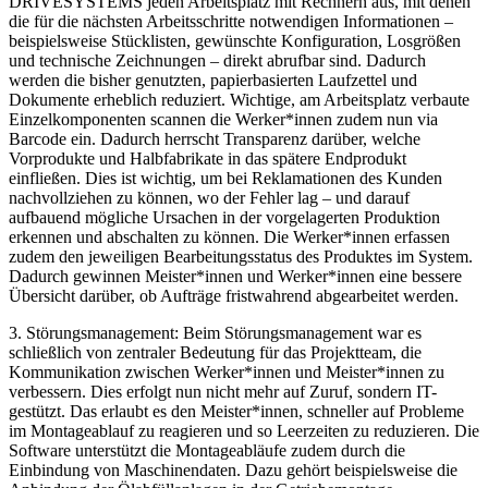
DRIVESYSTEMS jeden Arbeitsplatz mit Rechnern aus, mit denen
die für die nächsten Arbeitsschritte notwendigen Informationen –
beispielsweise Stücklisten, gewünschte Konfiguration, Losgrößen
und technische Zeichnungen – direkt abrufbar sind. Dadurch
werden die bisher genutzten, papierbasierten Laufzettel und
Dokumente erheblich reduziert. Wichtige, am Arbeitsplatz verbaute
Einzelkomponenten scannen die Werker*innen zudem nun via
Barcode ein. Dadurch herrscht Transparenz darüber, welche
Vorprodukte und Halbfabrikate in das spätere Endprodukt
einfließen. Dies ist wichtig, um bei Reklamationen des Kunden
nachvollziehen zu können, wo der Fehler lag – und darauf
aufbauend mögliche Ursachen in der vorgelagerten Produktion
erkennen und abschalten zu können. Die Werker*innen erfassen
zudem den jeweiligen Bearbeitungsstatus des Produktes im System.
Dadurch gewinnen Meister*innen und Werker*innen eine bessere
Übersicht darüber, ob Aufträge fristwahrend abgearbeitet werden.
3. Störungsmanagement: Beim Störungsmanagement war es
schließlich von zentraler Bedeutung für das Projektteam, die
Kommunikation zwischen Werker*innen und Meister*innen zu
verbessern. Dies erfolgt nun nicht mehr auf Zuruf, sondern IT-
gestützt. Das erlaubt es den Meister*innen, schneller auf Probleme
im Montageablauf zu reagieren und so Leerzeiten zu reduzieren. Die
Software unterstützt die Montageabläufe zudem durch die
Einbindung von Maschinendaten. Dazu gehört beispielsweise die