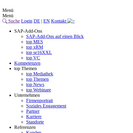
Menü
Menü
Suche
Login
DE
|
EN
Kontakt
SAP-Add-Ons
SAP-Add-Ons auf einen Blick
top MES
top xRM
top se16XXL
top VC
Kompetenzen
top Themen
top Mediathek
top Themen
top News
top Webinare
Unternehmen
Firmenportrait
Soziales Engagement
Partner
Karriere
Standorte
Referenzen
Kunden