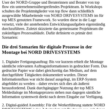
User der NORD-Gruppe und Beraterinnen und Berater von top
flow ein unternehmensübergreifendes Projektteam. In Workshops
schulten die Projektmitglieder von top flow dann schließlich
ausgewählte Mitarbeitende von NORD DRIVESYSTEMS im für
top MES genutzten Framework. So wurden diese in die Lage
versetzt, viele der anstehenden Entwicklungsaufgaben eigenständig
durchzuführen. Zuletzt skizzierte das gemeinsame Projektteam die
zukünftigen Prozessabläufe. Dafür definierte es primär drei
Szenarien:
Die drei Szenarien für digitale Prozesse in der
Montage bei NORD DRIVESYSTEMS
1. Digitaler Fertigungsauftrag: Bis vor kurzem erhielt die Montage
sämtliche relevanten Auftragsinformationen in gedruckter Form. Das
gedruckte Papier war dabei gleichzeitig das Medium, auf dem
durchgeführte Tätigkeiten dokumentiert wurden. Dieser
Informationsfluss war nicht darauf ausgelegt, im ERP-System
abgebildet zu werden – daher erwies sich dies als äußerst
herausfordernd. Dank durchgängiger Nutzung der top MES
Meldedialoge im Montageprozess stehen nun dagegen sämtliche
Information systemweit direkt nach deren Eingabe zur Verfügung.
2. Digital-guided Assembly: Für die Werkerführung stattete NORD