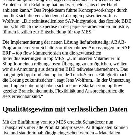
Anbieter darin Erfahrung hat und wer beides aus einer Hand
anbieten kann.“ Das Projektteam führte Konzeptworkshops durch
und ließ sich die verschiedenen Lösungen präsentieren. Jens
Wolfrum: „Die schnittstellenlose SAP-Integration, das flexible BDE
und schließlich die Expertise in der papierverarbeitenden Industrie,
führten letztlich zur Entscheidung für top MES.“
Die Implementierung der neuen Lösung lief arbeitsteilig: ABAB-
Programmierer von Schattdecor übernahmen Anpassungen im SAP
ERP – top flow kümmerte sich um die gewünschten
Individualisierungen in top MES. „Um unseren Mitarbeiter im
Shopfloor einen reibungslosen Übergang zu ermöglichen, wollten
wir die Anmutung aus dem alten BDE teilweise übernehmen. Das
hat gut geklappt und eine optionale Touch-Screen-Fähigkeit macht
die Lösung zukunftssicher“, sagt Jens Wolfrum. „In der Umsetzung
und Implementierung haben sich mehrere Stärken von top flow
gezeigt: Branchenkenntnis, Flexibilität und Ansprechpartner, die
stets erreichbar sind.“
Qualitätsgewinn mit verlässlichen Daten
Mit der Einführung von top MES erreicht Schattdecor nun
Transparenz über alle Produktionsprozesse: Auftragsdaten können
live und standortunabhängig eingesehen werden – Materialien