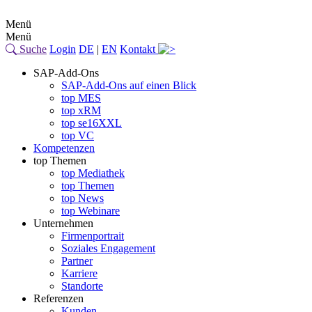
Menü
Menü
Suche
Login
DE
|
EN
Kontakt
SAP-Add-Ons
SAP-Add-Ons auf einen Blick
top MES
top xRM
top se16XXL
top VC
Kompetenzen
top Themen
top Mediathek
top Themen
top News
top Webinare
Unternehmen
Firmenportrait
Soziales Engagement
Partner
Karriere
Standorte
Referenzen
Kunden