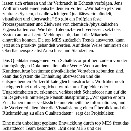
lassen sich erfassen und ihr Verbrauch in Echtzeit verfolgen. Jens
Wolfrum sieht einen entscheidenden Vorteil: „Wir haben jetzt ein
zentrales System, das alle wichtigen Qualitätswerte bündelt,
visualisiert und überwacht.“ So gibt ein Prüfplan feste
Prozessparameter und Zielwerte von chemisch-/physikalischen
Eigenschaften vor. Wird der Toleranzbereich verlassen, setzt das
System automatisierte Meldungen ab, damit die Mitarbeiter
eingreifen können. Da top MES zusätzlich Trends auswertet, kann
jetzt auch proaktiv gehandelt werden. Auf diese Weise minimiert der
Oberflächenspezialist Ausschuss und Standzeiten.
Das Qualitätsmanagement von Schattdecor profitiert zudem von der
durchgängigen Dokumentation aller Werte: Wenn an den
Kundenauftrag bestimmte physikalische Vorgaben gebunden sind,
kann das System die Einhaltung überwachen und die
entsprechenden Prüfzertifikate gleich ausdrucken. Wo früher noch
nachgerechnet und verglichen wurde, um Tippfehler oder
Ungereimtheiten zu erkennen, verlässt sich Schattdecor nun auf die
im Regelwerk hinterlegte Plausibilitätsprüfung. „Wir sparen enorm
Zeit, haben immer verlässliche und einheitliche Informationen, und
die Werker erhalten über die Visualisierung einen Überblick und die
Rückmeldung zu allen Qualitätsdaten“, sagt der Projektleiter.
Eine nicht unbedingt geplante Entwicklung durch top MES freut das
Schattdecor-Team besonders: „Mit dem MES und der