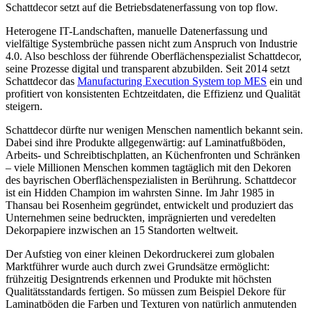
Schattdecor setzt auf die Betriebsdatenerfassung von top flow.
Heterogene IT-Landschaften, manuelle Datenerfassung und
vielfältige Systembrüche passen nicht zum Anspruch von Industrie
4.0. Also beschloss der führende Oberflächenspezialist Schattdecor,
seine Prozesse digital und transparent abzubilden. Seit 2014 setzt
Schattdecor das
Manufacturing Execution System top MES
ein und
profitiert von konsistenten Echtzeitdaten, die Effizienz und Qualität
steigern.
Schattdecor dürfte nur wenigen Menschen namentlich bekannt sein.
Dabei sind ihre Produkte allgegenwärtig: auf Laminatfußböden,
Arbeits- und Schreibtischplatten, an Küchenfronten und Schränken
– viele Millionen Menschen kommen tagtäglich mit den Dekoren
des bayrischen Oberflächenspezialisten in Berührung. Schattdecor
ist ein Hidden Champion im wahrsten Sinne. Im Jahr 1985 in
Thansau bei Rosenheim gegründet, entwickelt und produziert das
Unternehmen seine bedruckten, imprägnierten und veredelten
Dekorpapiere inzwischen an 15 Standorten weltweit.
Der Aufstieg von einer kleinen Dekordruckerei zum globalen
Marktführer wurde auch durch zwei Grundsätze ermöglicht:
frühzeitig Designtrends erkennen und Produkte mit höchsten
Qualitätsstandards fertigen. So müssen zum Beispiel Dekore für
Laminatböden die Farben und Texturen von natürlich anmutenden