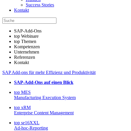
Success Stories
Kontakt
SAP-Add-Ons
top Webinare
top Themen
Kompetenzen
Unternehmen
Referenzen
Kontakt
SAP Add-ons für mehr Effizienz und Produktivität
SAP-Add-Ons auf einen Blick
top MES
Manufacturing Execution System
top xRM
Enterprise Content Management
top se16XXL
Ad-hoc-Reporting