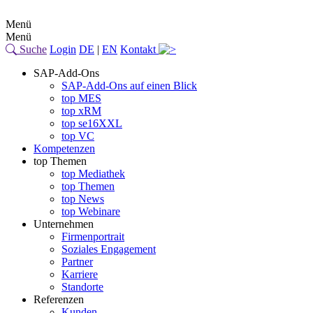
Menü
Menü
Suche
Login
DE
|
EN
Kontakt
SAP-Add-Ons
SAP-Add-Ons auf einen Blick
top MES
top xRM
top se16XXL
top VC
Kompetenzen
top Themen
top Mediathek
top Themen
top News
top Webinare
Unternehmen
Firmenportrait
Soziales Engagement
Partner
Karriere
Standorte
Referenzen
Kunden